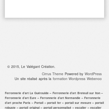
Nos services
Actualités
Contact
© 2015, Le Valégant Création.
Cirrus Theme
Powered by
WordPress
Un site réalisé après la
formation Wordpress Webenoo
Ferronnerie d’art La Guéroulde
–
Ferronnerie d’art Breteuil sur Iton
–
Ferronnerie d’art Eure
–
Ferronnerie d’art Normandie
–
Ferronnerie
d’art proche Paris
–
Portail
–
portail fer
–
portail sur mesure
–
portail
robuste
–
portail original
–
portail personnalisé
–
escalier
–
escalier