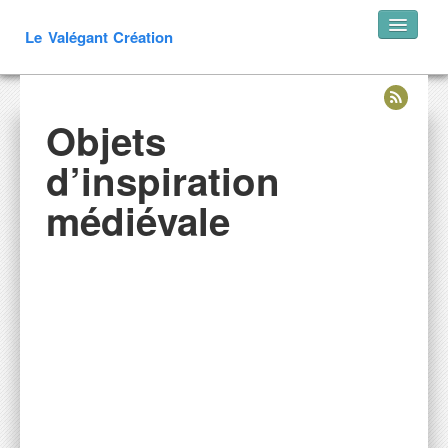
Le Valégant Création
Accueil
Objets
Créations
Portails
d’inspiration
Escaliers
médiévale
Mobilier Extérieur
Mobilier Intérieur
Luminaires
Décoration
Objets médiévaux
arbalètes
Objets divers
Restauration