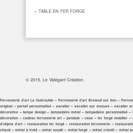
« TABLE EN FER FORGE
© 2015, Le Valégant Création.
Ferronnerie d’art La Guéroulde
–
Ferronnerie d’art Breteuil sur Iton
–
Ferron
original
–
portail personnalisé
–
escalier
–
escalier sur mesure
–
escalier or
décorative
–
lampe design
–
lampadaire métal
–
lampadaire personnalisé
–
décoration
–
cadeau ferronnerie art
–
pendule
–
vase
–
fer forgé mobilier
–
d’objets d’art
–
restauration fer forgé
–
restauration ferronnerie
–
restaurati
chaud
–
métal à froid
–
métal soudé
–
métal forgé
–
métal créatif
–
métal ar