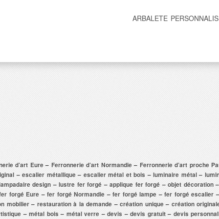
ARBALETE PERSONNALIS
nerie d’art Eure
–
Ferronnerie d’art Normandie
–
Ferronnerie d’art proche Pa
iginal
–
escalier métallique
–
escalier métal et bois
–
luminaire métal
–
lumi
lampadaire design
–
lustre fer forgé
–
applique fer forgé
–
objet décoration
fer forgé Eure
–
fer forgé Normandie
–
fer forgé lampe
–
fer forgé escalier
on mobilier
–
restauration à la demande
–
création unique
–
création original
tistique
–
métal bois
–
métal verre
–
devis
–
devis gratuit
–
devis personna