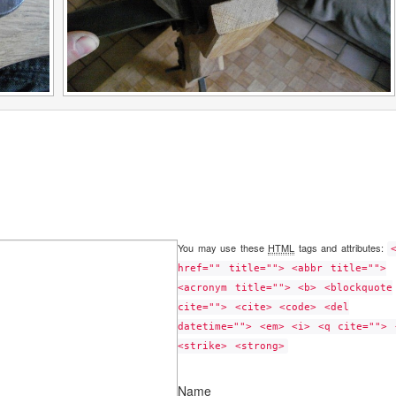
You may use these
HTML
tags and attributes:
href="" title=""> <abbr title="">
<acronym title=""> <b> <blockquote
cite=""> <cite> <code> <del
datetime=""> <em> <i> <q cite=""> 
<strike> <strong>
Name