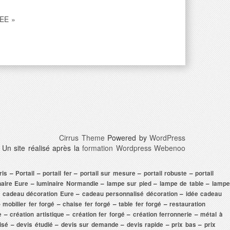
EE »
Cirrus Theme
Powered by
WordPress
Un site réalisé après la
formation Wordpress Webenoo
ris
–
Portail
–
portail fer
–
portail sur mesure
–
portail robuste
–
portail
naire Eure
–
luminaire Normandie
–
lampe sur pied
–
lampe de table
–
lampe
–
cadeau décoration Eure
–
cadeau personnalisé décoration
–
idée cadeau
–
mobilier fer forgé
–
chaise fer forgé
–
table fer forgé
–
restauration
e
–
création artistique
–
création fer forgé
–
création ferronnerie
–
métal à
lisé
–
devis étudié
–
devis sur demande
–
devis rapide
–
prix bas
–
prix