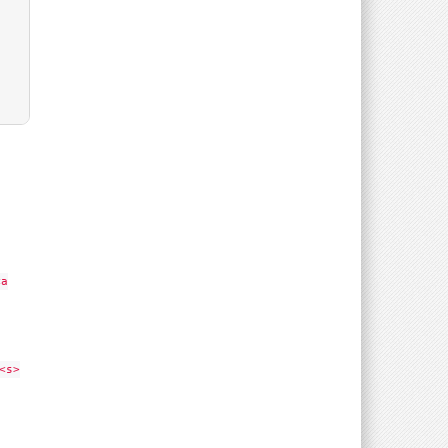
<a
<s>