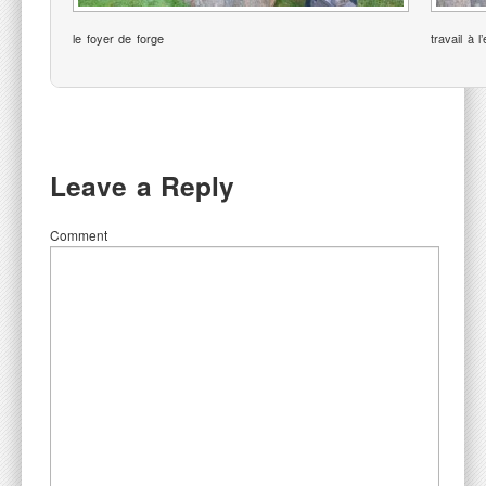
le foyer de forge
travail à 
Leave a Reply
Comment