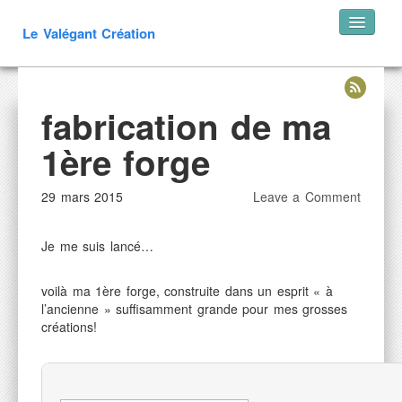
Le Valégant Création
Accueil
fabrication de ma
Créations
Portails
1ère forge
Escaliers
29 mars 2015
Leave a Comment
Mobilier Extérieur
Mobilier Intérieur
Je me suis lancé…
Luminaires
Décoration
voilà ma 1ère forge, construite dans un esprit « à
Objets médiévaux
l’ancienne » suffisamment grande pour mes grosses
créations!
arbalètes
Objets divers
Restauration