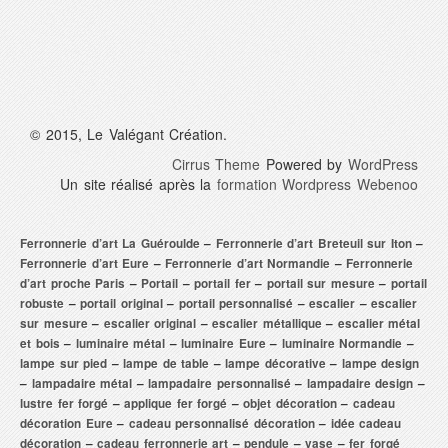
© 2015, Le Valégant Création.
Cirrus Theme
Powered by
WordPress
Un site réalisé après la
formation Wordpress Webenoo
Ferronnerie d’art La Guéroulde
–
Ferronnerie d’art Breteuil sur Iton
–
Ferronnerie d’art Eure
–
Ferronnerie d’art Normandie
–
Ferronnerie
d’art proche Paris
–
Portail
–
portail fer
–
portail sur mesure
–
portail
robuste
–
portail original
–
portail personnalisé
–
escalier
–
escalier
sur mesure
–
escalier original
–
escalier métallique
–
escalier métal
et bois
–
luminaire métal
–
luminaire Eure
–
luminaire Normandie
–
lampe sur pied
–
lampe de table
–
lampe décorative
–
lampe design
–
lampadaire métal
–
lampadaire personnalisé
–
lampadaire design
–
lustre fer forgé
–
applique fer forgé
–
objet décoration
–
cadeau
décoration Eure
–
cadeau personnalisé décoration
–
idée cadeau
décoration
–
cadeau ferronnerie art
–
pendule
–
vase
–
fer forgé