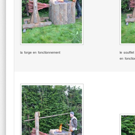
la forge en fonctionnement
le souffl
en foncti