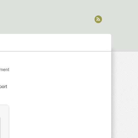
ment
port