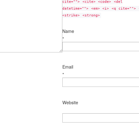
cite=""> <cite> <code> <del
datetime=""> <em> <i> <q cite=""> 
<strike> <strong>
Name
*
Email
*
Website