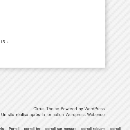
015 »
Cirrus Theme
Powered by
WordPress
Un site réalisé après la
formation Wordpress Webenoo
ris
–
Portail
–
portail fer
–
portail sur mesure
–
portail robuste
–
portail