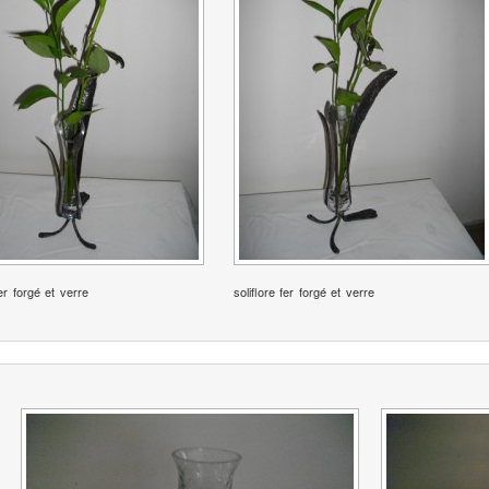
fer forgé et verre
soliflore fer forgé et verre