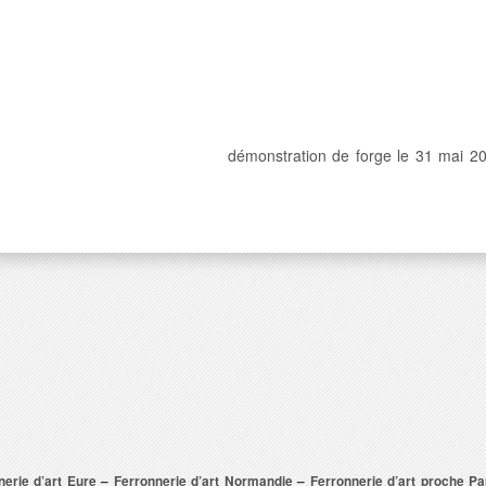
démonstration de forge le 31 mai 2
nerie d’art Eure
–
Ferronnerie d’art Normandie
–
Ferronnerie d’art proche Pa