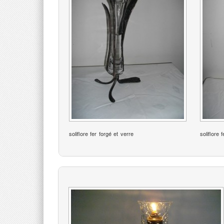
soliflore fer forgé et verre
soliflore 