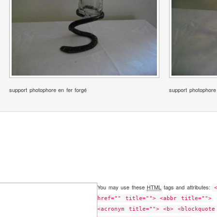
support photophore en fer forgé
support photophore
You may use these
HTML
tags and attributes:
href="" title=""> <abbr title="">
<acronym title=""> <b> <blockquote