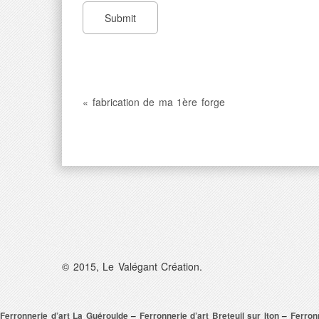
« fabrication de ma 1ère forge
© 2015, Le Valégant Création.
Ferronnerie d’art La Guéroulde
–
Ferronnerie d’art Breteuil sur Iton
–
Ferron