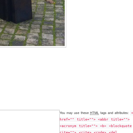
You may use these
HTML
tags and attributes:
href="" title=""> <abbr title="">
<acronym title=""> <b> <blockquote
cite=""> <cite> <code> <del