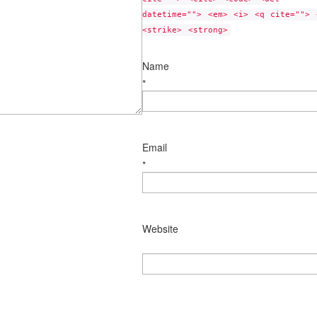
datetime=""> <em> <i> <q cite=""> 
<strike> <strong>
Name
*
Email
*
Website