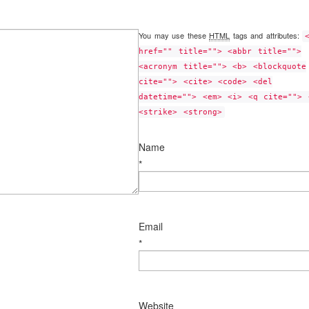
You may use these
HTML
tags and attributes:
href="" title=""> <abbr title="">
<acronym title=""> <b> <blockquote
cite=""> <cite> <code> <del
datetime=""> <em> <i> <q cite=""> 
<strike> <strong>
Name
*
Email
*
Website