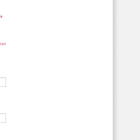
<a
<s>