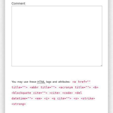
Comment
You may use these
HTML
tags and attributes:
<a href=""
title=""> <abbr title=""> <acronym title=""> <b>
<blockquote cite=""> <cite> <code> <del
datetime=""> <em> <i> <q cite=""> <s> <strike>
<strong>