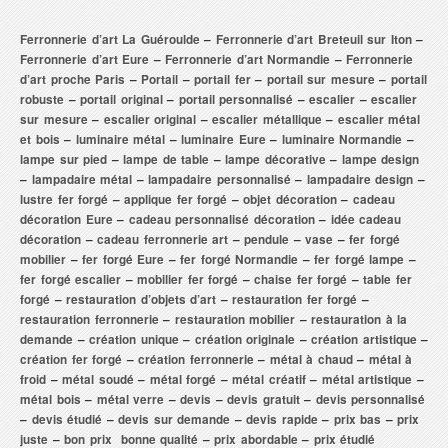
Ferronnerie d’art La Guéroulde
–
Ferronnerie d’art Breteuil sur Iton
–
Ferronnerie d’art Eure
–
Ferronnerie d’art Normandie
–
Ferronnerie
d’art proche Paris
–
Portail
–
portail fer
–
portail sur mesure
–
portail
robuste
–
portail original
–
portail personnalisé
–
escalier
–
escalier
sur mesure
–
escalier original
–
escalier métallique
–
escalier métal
et bois
–
luminaire métal
–
luminaire Eure
–
luminaire Normandie
–
lampe sur pied
–
lampe de table
–
lampe décorative
–
lampe design
–
lampadaire métal
–
lampadaire personnalisé
–
lampadaire design
–
lustre fer forgé
–
applique fer forgé
–
objet décoration
–
cadeau
décoration Eure
–
cadeau personnalisé décoration
–
idée cadeau
décoration
–
cadeau ferronnerie art
–
pendule
–
vase
–
fer forgé
mobilier
–
fer forgé Eure
–
fer forgé Normandie
–
fer forgé lampe
–
fer forgé escalier
–
mobilier fer forgé
–
chaise fer forgé
–
table fer
forgé
–
restauration d’objets d’art
–
restauration fer forgé
–
restauration ferronnerie
–
restauration mobilier
–
restauration à la
demande
–
création unique
–
création originale
–
création artistique
–
création fer forgé
–
création ferronnerie
–
métal à chaud
–
métal à
froid
–
métal soudé
–
métal forgé
–
métal créatif
–
métal artistique
–
métal bois
–
métal verre
–
devis
–
devis gratuit
–
devis personnalisé
–
devis étudié
–
devis sur demande
–
devis rapide
–
prix bas
–
prix
juste
–
bon prix bonne qualité
–
prix abordable
–
prix étudié