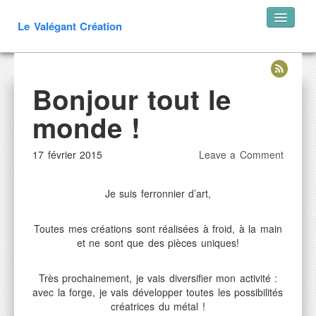
Le Valégant Création
Accueil
Bonjour tout le
Créations
Portails
monde !
Escaliers
17 février 2015
Leave a Comment
Mobilier Extérieur
Mobilier Intérieur
Je suis ferronnier d’art,
Luminaires
Décoration
Toutes mes créations sont réalisées à froid, à la main
Objets médiévaux
et ne sont que des pièces uniques!
arbalètes
Très prochainement, je vais diversifier mon activité :
Objets divers
avec la forge, je vais développer toutes les possibilités
créatrices du métal !
Restauration