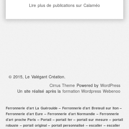
Lire plus de publications sur Calaméo
© 2015, Le Valégant Création.
Cirrus Theme
Powered by
WordPress
Un site réalisé après la
formation Wordpress Webenoo
Ferronnerie d’art La Guéroulde
–
Ferronnerie d’art Breteuil sur Iton
–
Ferronnerie d’art Eure
–
Ferronnerie d’art Normandie
–
Ferronnerie
d’art proche Paris
–
Portail
–
portail fer
–
portail sur mesure
–
portail
robuste
–
portail original
–
portail personnalisé
–
escalier
–
escalier